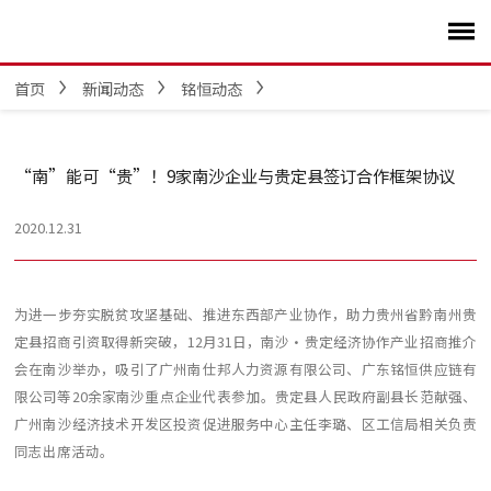
首页
新闻动态
铭恒动态
“南”能可“贵”！9家南沙企业与贵定县签订合作框架协议
2020.12.31
为进一步夯实脱贫攻坚基础、推进东西部产业协作，助力贵州省黔南州贵
定县招商引资取得新突破，12月31日，南沙·贵定经济协作产业招商推介
会在南沙举办，吸引了广州南仕邦人力资源有限公司、广东铭恒供应链有
限公司等20余家南沙重点企业代表参加。贵定县人民政府副县长范献强、
广州南沙经济技术开发区投资促进服务中心主任李璐、区工信局相关负责
同志出席活动。