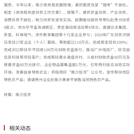
据悉，今年以来，南沙商务局克服困难，紧抓脱贫攻坚“国考”不放松。
制定《商务局年度扶贫工作方案》，疫情下，紧抓资金扶贫、产业扶贫、
消费扶贫不放松，助力扶贫攻坚有实效。如期推动局领导带队赴贵州扶贫
6批次，举办毕节金海湖新区、贵定县招商活动等6场次，邀请功夫集团、
茶里、科琳电气、涉外教育集团等十几家企业参与；2020年广东扶贫济困
日发动27家企业（个人）募捐，筹款超过110万元，完成既定目标200%；
完成对口帮扶毕节招商100万元财政资金拨付，推动广州电缆厂、欣花放
信息科技等项目落户；完成帮扶惠水县盘井村、斗底村财政资金60万元及
慈善资金60万元拨付，企业物品募集金额1万元，引导两村结合当地实际
环境，发展自身特色农业；积极用好“南沙投资”公众号，宣传帮扶地区
特色农产品；邀请贵州企业赴南沙美食节销售当地特色农产品。
转载：南沙投资
相关动态