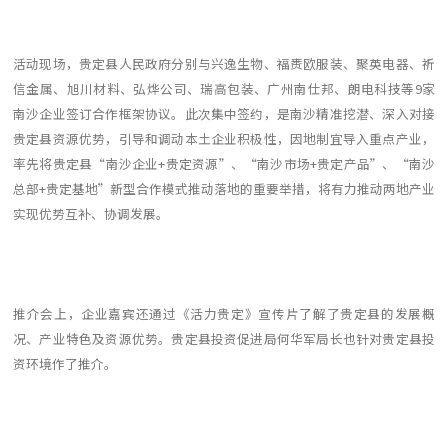
活动现场，贵定县人民政府分别与兴逸生物、福赉欧服装、聚英电器、祈
信金属、旭川材料、弘烨公司、瑞高包装、广州南仕邦、朗电科技等9家
南沙企业签订合作框架协议。此次集中签约，是南沙精准挖潜、深入对接
贵定县资源优势，引导和调动本土企业积极性，因地制宜导入重点产业，
率先将贵定县“南沙企业+贵定资源”、“南沙市场+贵定产品”、“南沙
总部+贵定基地”新型合作模式推动落地的重要举措，将有力推动两地产业
实现优势互补、协调发展。
推介会上，企业嘉宾还通过《活力贵定》宣传片了解了贵定县的发展概
况、产业特色及资源优势。贵定县投资促进局何华军局长也针对贵定县投
资环境作了推介。