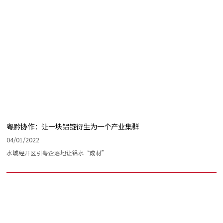
粤黔协作：让一块铝锭衍生为一个产业集群
04/01/2022
水城经开区引粤企落地让铝水“成材”