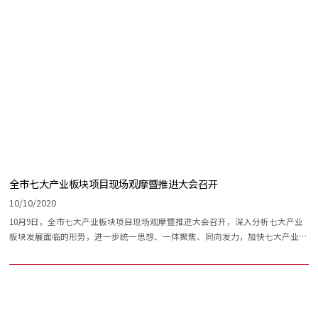
全市七大产业板块项目现场观摩暨推进大会召开
10/10/2020
10月9日，全市七大产业板块项目现场观摩暨推进大会召开，深入分析七大产业
板块发展面临的形势，进一步统一思想、一体聚焦、同向发力，加快七大产业板
块全链条发展，打造新优势，培育新动能。